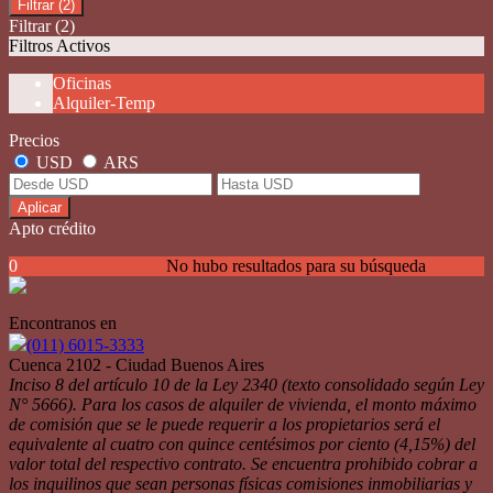
Filtrar
(2)
Filtrar
(2)
Filtros Activos
Oficinas
Alquiler-Temp
Precios
USD
ARS
Aplicar
Apto crédito
0
No hubo resultados para su búsqueda
Encontranos en
(011) 6015-3333
Cuenca 2102 - Ciudad Buenos Aires
Inciso 8 del artículo 10 de la Ley 2340 (texto consolidado según Ley
N° 5666). Para los casos de alquiler de vivienda, el monto máximo
de comisión que se le puede requerir a los propietarios será el
equivalente al cuatro con quince centésimos por ciento (4,15%) del
valor total del respectivo contrato. Se encuentra prohibido cobrar a
los inquilinos que sean personas físicas comisiones inmobiliarias y