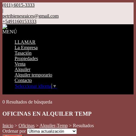
(011) 6015-3333
|
petribienesraices@gmail.com
+5491160153333
MENÚ
LLAMAR
La Empresa
Tasación
Propiedades
Venta
Alquiler
Alquiler temporario
Contacto
Seleccionar idioma
▼
Mostrar original
0 Resultados de búsqueda
OFICINAS EN ALQUILER TEMP
Inicio
>
Oficinas
>
Alquiler-Temp
> Resultados
Ordenar por